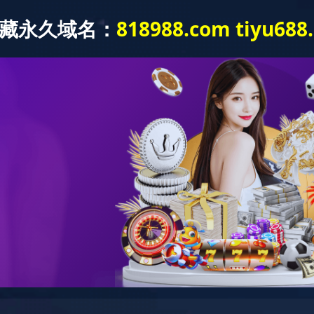
首页
公司简介
产品中心
行业新闻