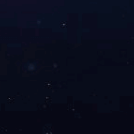
公司简介
|
产品中心
|
行业新闻
|
安博anbo（中国）
|
文档中心
|
管理站点