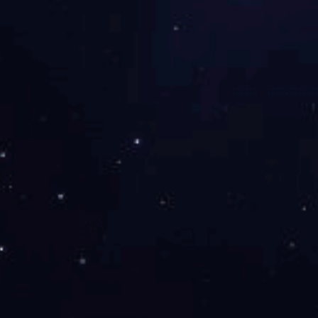
PVC抗静电
SBR抗静电
SPS抗静电
TES抗静电
TP抗静电
TPO抗静电
TPO(POE)抗静电
TS抗静电
首页
|