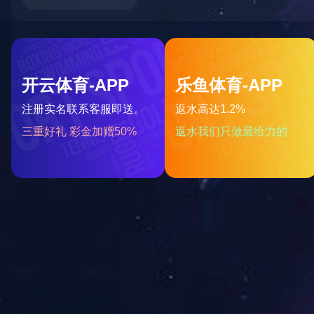
LCP抗静电
LCP+PPS抗静电
LDPE抗静电
LDPE+EVA抗静电
LDPE+LLDPE抗静电
LLDPE抗静电
LMDPE抗静电
MDPE抗静电
Other抗静电
PA抗静电
PA1010抗静电
PA11抗静电
PA12抗静电
PA46抗静电
PA6抗静电
PA6/12抗静电
PA6/6T抗静电